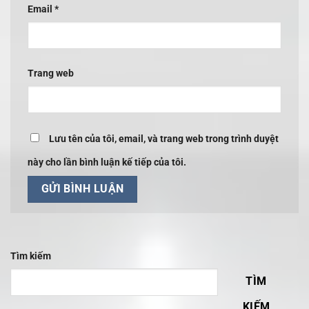
Email
*
Trang web
Lưu tên của tôi, email, và trang web trong trình duyệt
này cho lần bình luận kế tiếp của tôi.
Tìm kiếm
TÌM
KIẾM