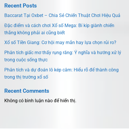
Recent Posts
Baccarat Tại Oxbet – Chia Sẻ Chiến Thuật Chơi Hiệu Quả
Đặc điểm và cách chơi Xổ số Mega: Bí kíp giành chiến
thắng không phải ai cũng biết
Xổ số Tiền Giang: Cơ hội may mắn hay lựa chọn rủi ro?
Phân tích giấc mơ thấy rụng răng: Ý nghĩa và hướng xử lý
trong cuộc sống thực
Phân tích và dự đoán lô kép câm: Hiểu rõ để thành công
trong thị trường xổ số
Recent Comments
Không có bình luận nào để hiển thị.