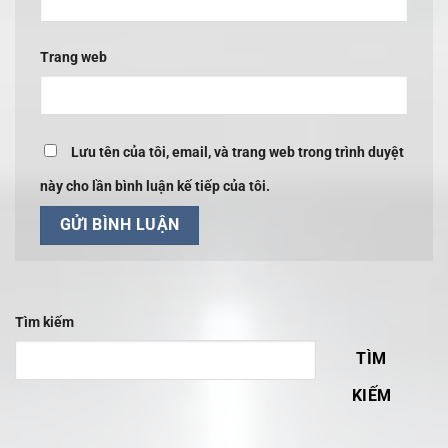
Trang web
Lưu tên của tôi, email, và trang web trong trình duyệt
này cho lần bình luận kế tiếp của tôi.
Tìm kiếm
TÌM
KIẾM