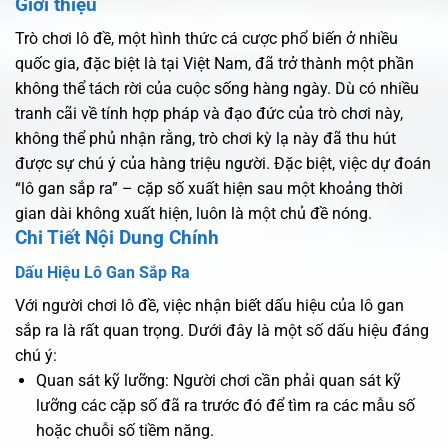
Giới thiệu
Trò chơi lô đề, một hình thức cá cược phổ biến ở nhiều
quốc gia, đặc biệt là tại Việt Nam, đã trở thành một phần
không thể tách rời của cuộc sống hàng ngày. Dù có nhiều
tranh cãi về tính hợp pháp và đạo đức của trò chơi này,
không thể phủ nhận rằng, trò chơi kỳ lạ này đã thu hút
được sự chú ý của hàng triệu người. Đặc biệt, việc dự đoán
“lô gan sắp ra” – cặp số xuất hiện sau một khoảng thời
gian dài không xuất hiện, luôn là một chủ đề nóng.
Chi Tiết Nội Dung Chính
Dấu Hiệu Lô Gan Sắp Ra
Với người chơi lô đề, việc nhận biết dấu hiệu của lô gan
sắp ra là rất quan trọng. Dưới đây là một số dấu hiệu đáng
chú ý:
Quan sát kỹ lưỡng: Người chơi cần phải quan sát kỹ
lưỡng các cặp số đã ra trước đó để tìm ra các mẫu số
hoặc chuỗi số tiềm năng.