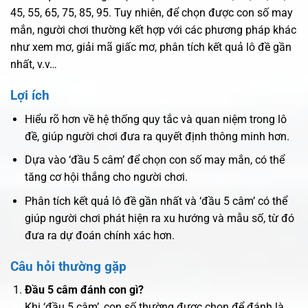
45, 55, 65, 75, 85, 95. Tuy nhiên, để chọn được con số may
mắn, người chơi thường kết hợp với các phương pháp khác
như xem mơ, giải mã giấc mơ, phân tích kết quả lô đề gần
nhất, v.v…
Lợi ích
Hiểu rõ hơn về hệ thống quy tắc và quan niệm trong lô
đề, giúp người chơi đưa ra quyết định thông minh hơn.
Dựa vào ‘đầu 5 câm’ để chọn con số may mắn, có thể
tăng cơ hội thắng cho người chơi.
Phân tích kết quả lô đề gần nhất và ‘đầu 5 câm’ có thể
giúp người chơi phát hiện ra xu hướng và mẫu số, từ đó
đưa ra dự đoán chính xác hơn.
Câu hỏi thường gặp
Đầu 5 câm đánh con gì?
Khi ‘đầu 5 câm’, con số thường được chọn để đánh là