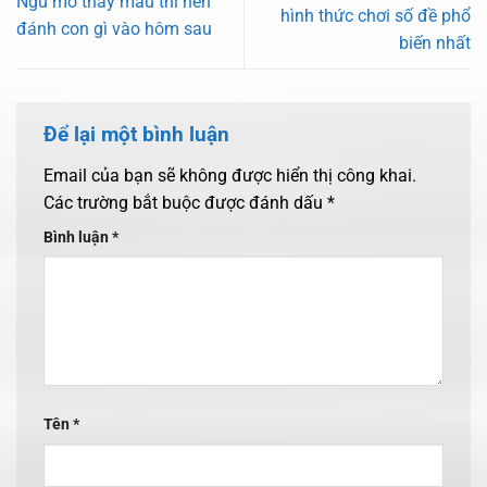
Ngủ mơ thấy máu thì nên
hình thức chơi số đề phổ
đánh con gì vào hôm sau
biến nhất
Để lại một bình luận
Email của bạn sẽ không được hiển thị công khai.
Các trường bắt buộc được đánh dấu
*
Bình luận
*
Tên
*